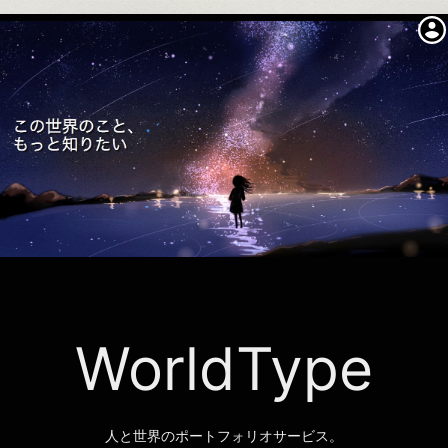
account_circle
WorldType
人と世界のポートフォリオサービス。